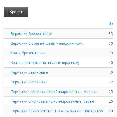
Сбросить
Цен
Верхонки брезентовые
85 р
Верхонки с брезентовым наладонником
60 р
Краги брезентовые
70 р
Краги спилковые пятипалые (красные)
400 
Перчатки резиновые
40 р
Перчатки спилковые
325 
Перчатки спилковые комбинированные, желтые
250 
Перчатки спилковые комбинированные, серые
205 
Перчатки трикотажные, ПВХ-покрытие "Протектор"
30 р