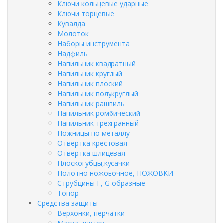
Ключи кольцевые ударные
Ключи торцевые
Кувалда
Молоток
Наборы инструмента
Надфиль
Напильник квадратный
Напильник круглый
Напильник плоский
Напильник полукруглый
Напильник рашпиль
Напильник ромбический
Напильник трехгранный
Ножницы по металлу
Отвертка крестовая
Отвертка шлицевая
Плоскогубцы,кусачки
Полотно ножовочное, НОЖОВКИ
Струбцины F, G-образные
Топор
Средства защиты
Верхонки, перчатки
Маска, щиток