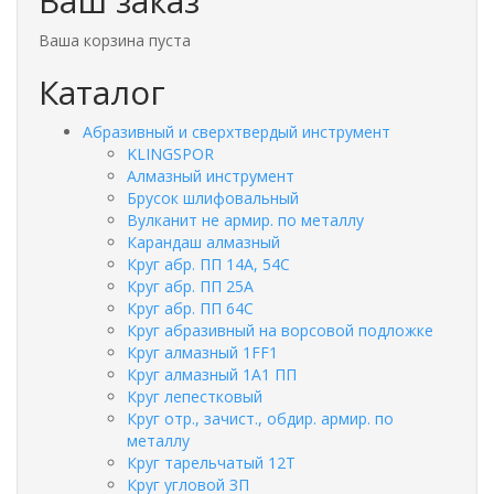
Ваш заказ
Ваша корзина пуста
Каталог
Абразивный и сверхтвердый инструмент
KLINGSPOR
Алмазный инструмент
Брусок шлифовальный
Вулканит не армир. по металлу
Карандаш алмазный
Круг абр. ПП 14А, 54С
Круг абр. ПП 25А
Круг абр. ПП 64С
Круг абразивный на ворсовой подложке
Круг алмазный 1FF1
Круг алмазный 1А1 ПП
Круг лепестковый
Круг отр., зачист., обдир. армир. по
металлу
Круг тарельчатый 12Т
Круг угловой ЗП