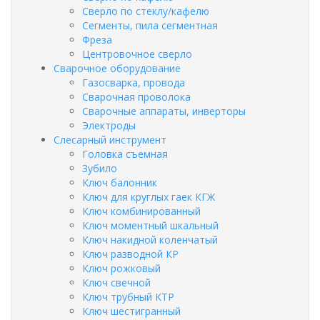
Сверло по стеклу/кафелю
Сегменты, пила сегментная
Фреза
Центровочное сверло
Сварочное оборудование
Газосварка, провода
Сварочная проволока
Сварочные аппараты, инверторы
Электроды
Слесарный инструмент
Головка съемная
Зубило
Ключ балонник
Ключ для круглых гаек КГЖ
Ключ комбинированный
Ключ моментный шкальный
Ключ накидной коленчатый
Ключ разводной КР
Ключ рожковый
Ключ свечной
Ключ трубный КТР
Ключ шестигранный