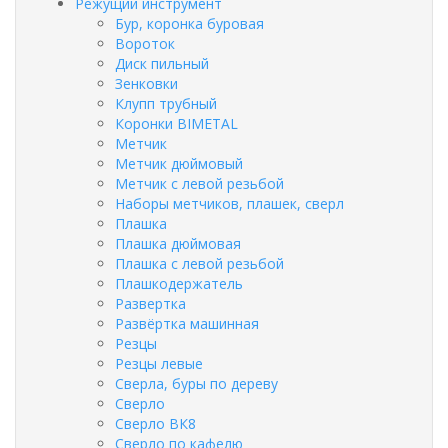
Режущий инструмент
Бур, коронка буровая
Вороток
Диск пильный
Зенковки
Клупп трубный
Коронки BIMETAL
Метчик
Метчик дюймовый
Метчик с левой резьбой
Наборы метчиков, плашек, сверл
Плашка
Плашка дюймовая
Плашка с левой резьбой
Плашкодержатель
Развертка
Развёртка машинная
Резцы
Резцы левые
Сверла, буры по дереву
Сверло
Сверло ВК8
Сверло по кафелю