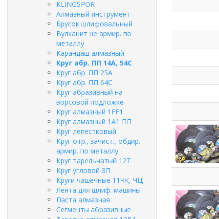
KLINGSPOR
Алмазный инструмент
Брусок шлифовальный
Вулканит не армир. по
металлу
Карандаш алмазный
Круг абр. ПП 14А, 54С
Круг абр. ПП 25А
Круг абр. ПП 64С
Круг абразивный на
ворсовой подложке
Круг алмазный 1FF1
Круг алмазный 1А1 ПП
Круг лепестковый
Круг отр., зачист., обдир.
армир. по металлу
Круг тарельчатый 12Т
Круг угловой ЗП
Круги чашечные 11ЧК, ЧЦ
Лента для шлиф. машины
Паста алмазная
Сегменты абразивные