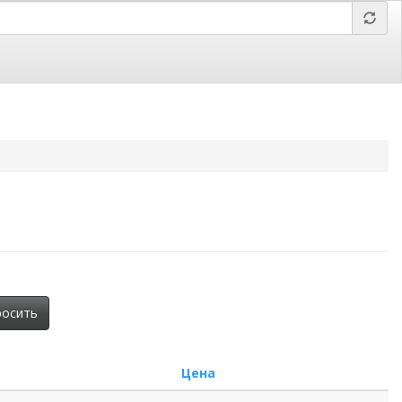
 Барнаул,
Отправить заявку,
вложить файл
росить
Цена