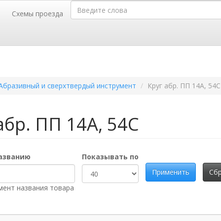
Введите слова
Схемы проезда
г. Барнаул,
г.
телей, 52
пр-т Калинина, 116-Б
35-35,
50-36-46
тел.(3852)
Абразивный и сверхтвердый инструмент
Круг абр. ПП 14А, 54С
абр. ПП 14А, 54С
названию
Показывать по
Применить
Сб
мент названия товара