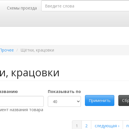
Введите слова
Схемы проезда
г. Барнаул,
г.
телей, 52
пр-т Калинина, 116-Б
35-35,
50-36-46
тел.(3852)
Прочее
Щётки, крацовки
и, крацовки
названию
Показывать по
Применить
Сб
мент названия товара
1
2
следующая ›
п