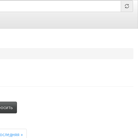
 Барнаул,
Отправить заявку,
вложить файл
росить
оследняя »