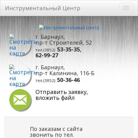
Инструментальный Центр
Toggl
navig
Перейти
к
основному
г. Барнаул,
содержанию
пр-т Строителей, 52
53-35-35,
тел.(3852)
62-99-27
г. Барнаул,
пр-т Калинина, 116-Б
50-36-46
тел.(3852)
Отправить заявку,
вложить файл
По заказам с сайта
звонить по тел.