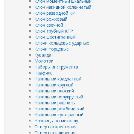
Ключ моментный шкальный
Ключ накидной коленчатый
Ключ разводной КР
Ключ рожковый
Ключ свечной
Ключ трубный КТР
Ключ шестигранный
Ключи кольцевые ударные
Ключи торцевые
Кувалда
Молоток
Наборы инструмента
Надфиль
Напильник квадратный
Напильник круглый
Напильник плоский
Напильник полукруглый
Напильник рашпиль
Напильник ромбический
Напильник трехгранный
Ножницы по металлу
Отвертка крестовая
Отвертка шлицевая