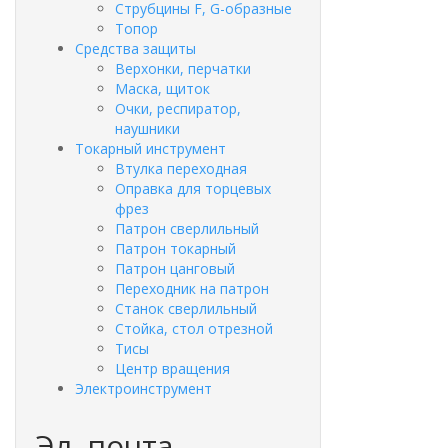
Струбцины F, G-образные
Топор
Средства защиты
Верхонки, перчатки
Маска, щиток
Очки, респиратор,
наушники
Токарный инструмент
Втулка переходная
Оправка для торцевых
фрез
Патрон сверлильный
Патрон токарный
Патрон цанговый
Переходник на патрон
Станок сверлильный
Стойка, стол отрезной
Тисы
Центр вращения
Электроинструмент
Эл. почта