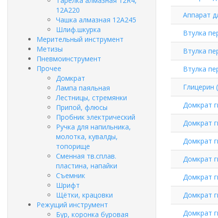
Тарелка алмазная 12R4,
12А220
Аппарат д
Чашка алмазная 12А245
Шлиф.шкурка
Втулка пе
Мерительный инструмент
Метизы
Втулка пе
Пневмоинструмент
Прочее
Втулка пе
Домкрат
Глицерин (
Лампа паяльная
Лестницы, стремянки
Домкрат г
Припой, флюсы
Пробник электрический
Домкрат г
Ручка для напильника,
молотка, кувалды,
Домкрат г
топорище
Сменная тв.сплав.
Домкрат г
пластина, напайки
Съемник
Домкрат г
Шрифт
Щётки, крацовки
Домкрат г
Режущий инструмент
Домкрат г
Бур, коронка буровая