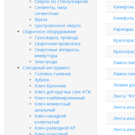
Сверло по стеклу/кафелю
Канифоль 
Сегменты, пила
сегментная
Канифоль (
Фреза
Центровочное сверло
Карандаш 
Сварочное оборудование
Газосварка, провода
Краскорас
Сварочная проволока
Сварочные аппараты,
Краскорас
инверторы
Электроды
Лампа пая
Слесарный инструмент
Головка съемная
Лампа пая
Зубило
Лезвия для
Ключ балонник
Ключ для круглых гаек КГЖ
Лента "ФУ
Ключ комбинированный
Ключ моментный
Лента изо
шкальный
Ключ накидной
Лента изо
коленчатый
Ключ разводной КР
Лента изол
Ключ рожковый