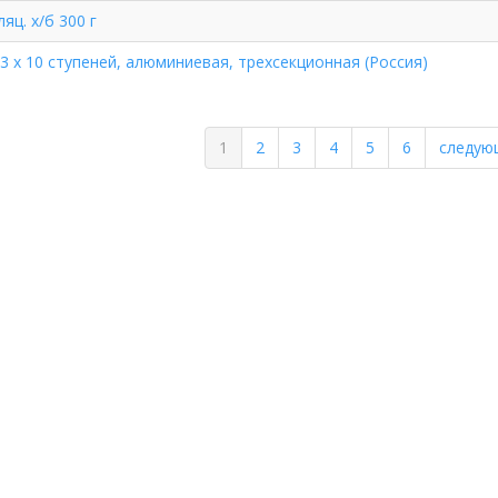
яц. х/б 300 г
 3 х 10 ступеней, алюминиевая, трехсекционная (Россия)
1
2
3
4
5
6
следую