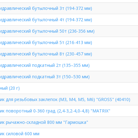
идравлический бутылочный 3т (194-372 мм)
идравлический бутылочный 4т (194-372 мм)
идравлический бутылочный 50т (236-356 мм)
идравлический бутылочный 5т (216-413 мм)
идравлический бутылочный 8т (230-457 мм)
идравлический подкатный 2т (135–355 мм)
идравлический подкатный 3т (150–530 мм)
ый (20 г)
ик для резьбовых заклепок (М3, М4, М5, М6) "GROSS" (40410)
к поворотный 0-360 град. (2,4-3,2-4,0-4,8) "MATRIX"
ик рычажно-складной 800 мм "Гармошка"
ик силовой 600 мм