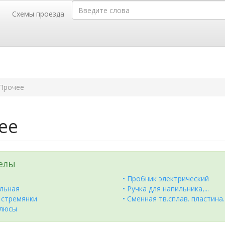
Введите слова
Схемы проезда
г. Барнаул,
г.
телей, 52
пр-т Калинина, 116-Б
35-35,
50-36-46
тел.(3852)
Прочее
ее
елы
• Пробник электрический
яльная
• Ручка для напильника,...
, стремянки
• Сменная тв.сплав. пластина..
флюсы