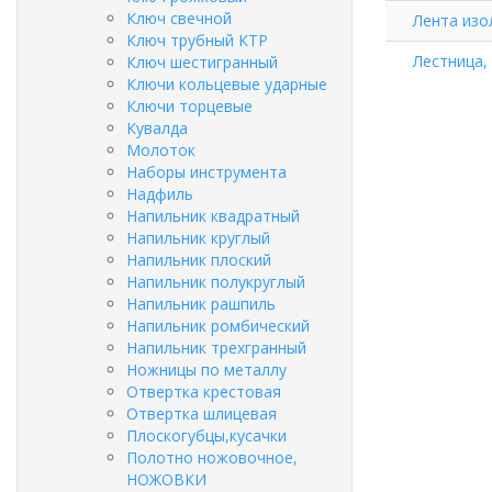
Ключ свечной
Лента изол
Ключ трубный КТР
Лестница,
Ключ шестигранный
Ключи кольцевые ударные
Ключи торцевые
Кувалда
Молоток
Наборы инструмента
Надфиль
Напильник квадратный
Напильник круглый
Напильник плоский
Напильник полукруглый
Напильник рашпиль
Напильник ромбический
Напильник трехгранный
Ножницы по металлу
Отвертка крестовая
Отвертка шлицевая
Плоскогубцы,кусачки
Полотно ножовочное,
НОЖОВКИ