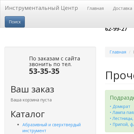
Перейти к основному содержанию
Инструментальный Центр
Главная
Доставка
пр-т Строи
Поиск
53-
тел.(3852)
62-99-27
Главная
По заказам с сайта
звонить по тел.
53-35-35
Проч
Ваш заказ
Подразд
Ваша корзина пуста
• Домкрат
Каталог
• Лампа па
• Лестницы
• Припой, 
Абразивный и сверхтвердый
инструмент