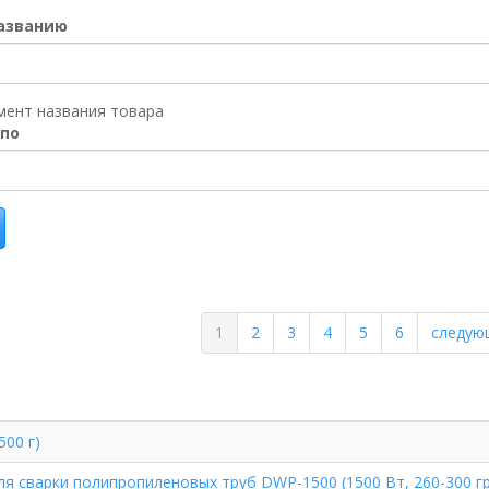
названию
мент названия товара
 по
1
2
3
4
5
6
следую
500 г)
ля сварки полипропиленовых труб DWP-1500 (1500 Вт, 260-300 гра