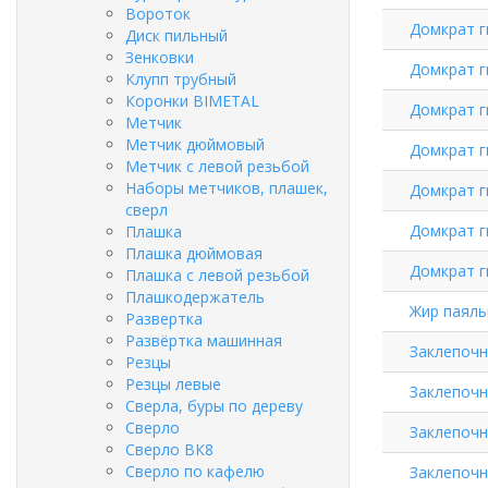
Вороток
Домкрат г
Диск пильный
Зенковки
Домкрат г
Клупп трубный
Коронки BIMETAL
Домкрат г
Метчик
Метчик дюймовый
Домкрат г
Метчик с левой резьбой
Наборы метчиков, плашек,
Домкрат г
сверл
Домкрат г
Плашка
Плашка дюймовая
Домкрат г
Плашка с левой резьбой
Плашкодержатель
Жир паяльн
Развертка
Развёртка машинная
Заклепочн
Резцы
Резцы левые
Заклепочни
Сверла, буры по дереву
Сверло
Заклепочн
Сверло ВК8
Сверло по кафелю
Заклепочн