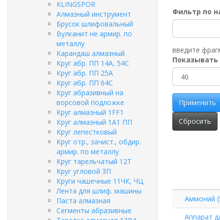
KLINGSPOR
Фильтр по 
Алмазный инструмент
Брусок шлифовальный
Вулканит не армир. по
металлу
введите фраг
Карандаш алмазный
Показывать
Круг абр. ПП 14А, 54С
Круг абр. ПП 25А
Круг абр. ПП 64С
Круг абразивный на
ворсовой подложке
Применить
Круг алмазный 1FF1
Сбросить
Круг алмазный 1А1 ПП
Круг лепестковый
Круг отр., зачист., обдир.
армир. по металлу
Круг тарельчатый 12Т
Круг угловой ЗП
Круги чашечные 11ЧК, ЧЦ
Лента для шлиф. машины
Аммоний (
Паста алмазная
Сегменты абразивные
Аппарат д