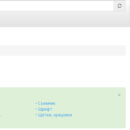
 Барнаул,
Отправить заявку,
вложить файл
×
• Съемник
• Шрифт
.
• Щётки, крацовки