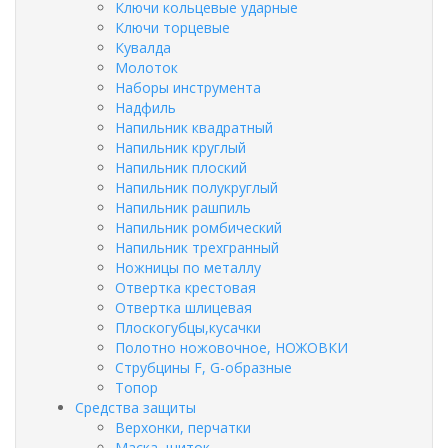
Ключи кольцевые ударные
Ключи торцевые
Кувалда
Молоток
Наборы инструмента
Надфиль
Напильник квадратный
Напильник круглый
Напильник плоский
Напильник полукруглый
Напильник рашпиль
Напильник ромбический
Напильник трехгранный
Ножницы по металлу
Отвертка крестовая
Отвертка шлицевая
Плоскогубцы,кусачки
Полотно ножовочное, НОЖОВКИ
Струбцины F, G-образные
Топор
Средства защиты
Верхонки, перчатки
Маска, щиток