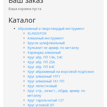
Ваш заказ
Ваша корзина пуста
Каталог
Абразивный и сверхтвердый инструмент
KLINGSPOR
Алмазный инструмент
Брусок шлифовальный
Вулканит не армир. по металлу
Карандаш алмазный
Круг абр. ПП 14А, 54С
Круг абр. ПП 25А
Круг абр. ПП 64С
Круг абразивный на ворсовой подложке
Круг алмазный 1FF1
Круг алмазный 1А1 ПП
Круг лепестковый
Круг отр., зачист., обдир. армир. по
металлу
Круг тарельчатый 12Т
Круг угловой ЗП