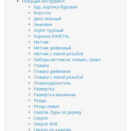
Режущий инструмент
Бур, коронка буровая
Вороток
Диск пильный
Зенковки
Клупп трубный
Коронки BIMETAL
Метчик
Метчик дюймовый
Метчик с левой резьбой
Наборы метчиков, плашек, сверл
Плашка
Плашка дюймовая
Плашка с левой резьбой
Плашкодержатель
Развертка
Развёртка машинная
Резцы
Резцы левые
Сверла, буры по дереву
Сверло
Сверло ВК8
Сверло по кафелю