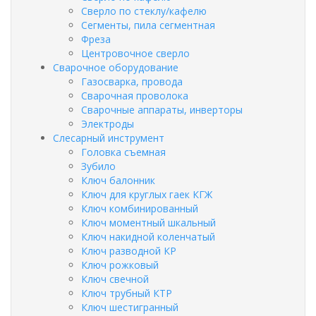
Сверло по стеклу/кафелю
Сегменты, пила сегментная
Фреза
Центровочное сверло
Сварочное оборудование
Газосварка, провода
Сварочная проволока
Сварочные аппараты, инверторы
Электроды
Слесарный инструмент
Головка съемная
Зубило
Ключ балонник
Ключ для круглых гаек КГЖ
Ключ комбинированный
Ключ моментный шкальный
Ключ накидной коленчатый
Ключ разводной КР
Ключ рожковый
Ключ свечной
Ключ трубный КТР
Ключ шестигранный