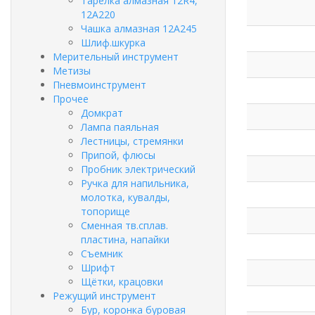
Тарелка алмазная 12R4,
12А220
Чашка алмазная 12А245
Шлиф.шкурка
Мерительный инструмент
Метизы
Пневмоинструмент
Прочее
Домкрат
Лампа паяльная
Лестницы, стремянки
Припой, флюсы
Пробник электрический
Ручка для напильника,
молотка, кувалды,
топорище
Сменная тв.сплав.
пластина, напайки
Съемник
Шрифт
Щётки, крацовки
Режущий инструмент
Бур, коронка буровая