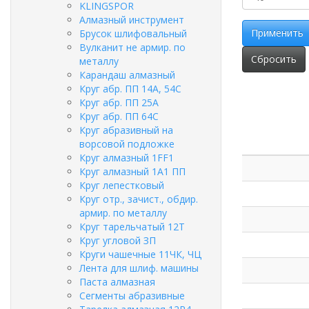
KLINGSPOR
Алмазный инструмент
Применить
Брусок шлифовальный
Вулканит не армир. по
Сбросить
металлу
Карандаш алмазный
Круг абр. ПП 14А, 54С
Круг абр. ПП 25А
Круг абр. ПП 64С
Круг абразивный на
ворсовой подложке
Круг алмазный 1FF1
Круг алмазный 1А1 ПП
Круг лепестковый
Круг отр., зачист., обдир.
армир. по металлу
Круг тарельчатый 12Т
Круг угловой ЗП
Круги чашечные 11ЧК, ЧЦ
Лента для шлиф. машины
Паста алмазная
Сегменты абразивные