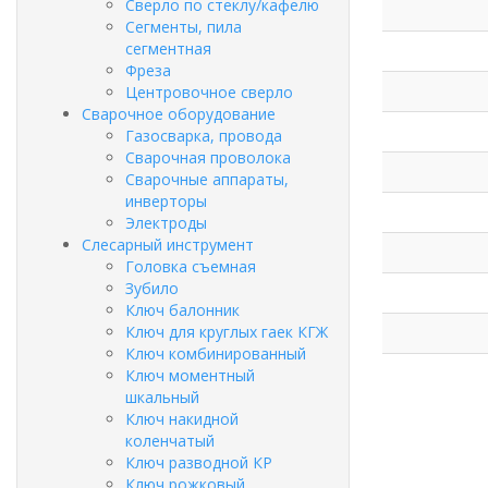
Сверло по стеклу/кафелю
Сегменты, пила
сегментная
Фреза
Центровочное сверло
Сварочное оборудование
Газосварка, провода
Сварочная проволока
Сварочные аппараты,
инверторы
Электроды
Слесарный инструмент
Головка съемная
Зубило
Ключ балонник
Ключ для круглых гаек КГЖ
Ключ комбинированный
Ключ моментный
шкальный
Ключ накидной
коленчатый
Ключ разводной КР
Ключ рожковый