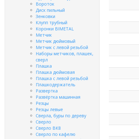
Вороток
Диск пильный
Зенковки
Клупп трубный
Коронки BIMETAL
Метчик
Метчик дюймовый
Метчик с левой резьбой
Наборы метчиков, плашек,
сверл
Плашка
Плашка дюймовая
Плашка с левой резьбой
Плашкодержатель
Развертка
Развёртка машинная
Резцы
Резцы левые
Сверла, буры по дереву
Сверло
Сверло ВК8
Сверло по кафелю