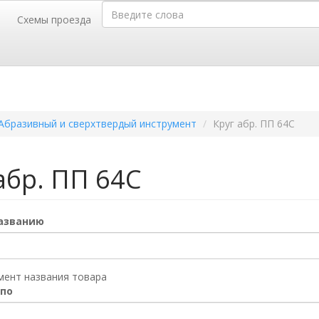
Введите слова
Схемы проезда
г. Барнаул,
г.
телей, 52
пр-т Калинина, 116-Б
35-35,
50-36-46
тел.(3852)
Абразивный и сверхтвердый инструмент
Круг абр. ПП 64С
абр. ПП 64С
названию
мент названия товара
 по