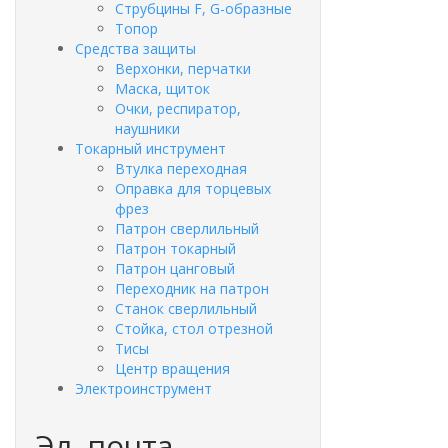
Струбцины F, G-образные
Топор
Средства защиты
Верхонки, перчатки
Маска, щиток
Очки, респиратор,
наушники
Токарный инструмент
Втулка переходная
Оправка для торцевых
фрез
Патрон сверлильный
Патрон токарный
Патрон цанговый
Переходник на патрон
Станок сверлильный
Стойка, стол отрезной
Тисы
Центр вращения
Электроинструмент
Эл. почта