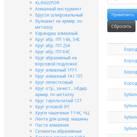
KLINGSPOR
Алмазный инструмент
Применить
Брусок шлифовальный
Вулканит не армир. по
Сбросить
металлу
Карандаш алмазный
Круг абр. ПП 14А, 54С
Круг абр. ПП 25А
Бород
Круг абр. ПП 64С
Круг абразивный на
Бород
ворсовой подложке
Круг алмазный 1FF1
Бород
Круг алмазный 1А1 ПП
Круг лепестковый
Бород
Круг отр., зачист., обдир.
армир. по металлу
Зубил
Круг тарельчатый 12Т
Зубил
Круг угловой ЗП
Круги чашечные 11ЧК, ЧЦ
Зубил
Лента для шлиф. машины
Паста алмазная
Зубил
Сегменты абразивные