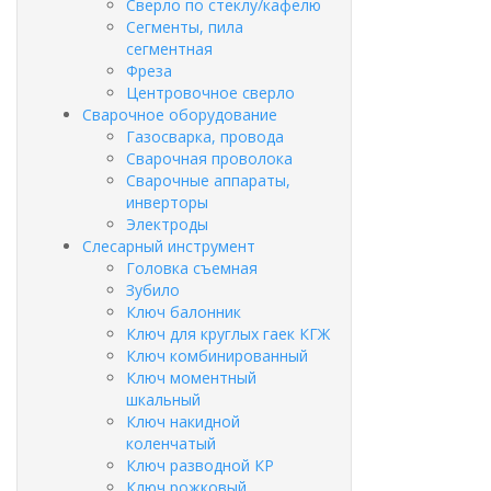
Сверло по стеклу/кафелю
Сегменты, пила
сегментная
Фреза
Центровочное сверло
Сварочное оборудование
Газосварка, провода
Сварочная проволока
Сварочные аппараты,
инверторы
Электроды
Слесарный инструмент
Головка съемная
Зубило
Ключ балонник
Ключ для круглых гаек КГЖ
Ключ комбинированный
Ключ моментный
шкальный
Ключ накидной
коленчатый
Ключ разводной КР
Ключ рожковый