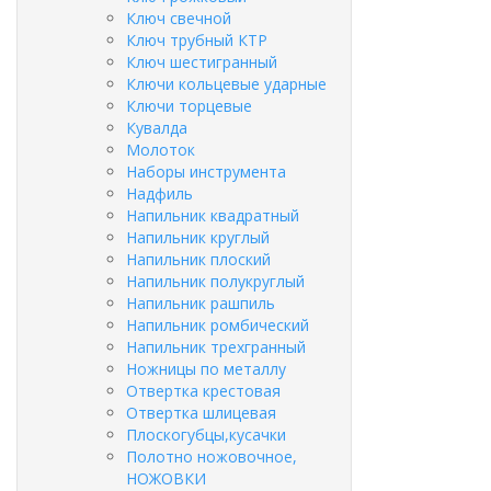
Ключ свечной
Ключ трубный КТР
Ключ шестигранный
Ключи кольцевые ударные
Ключи торцевые
Кувалда
Молоток
Наборы инструмента
Надфиль
Напильник квадратный
Напильник круглый
Напильник плоский
Напильник полукруглый
Напильник рашпиль
Напильник ромбический
Напильник трехгранный
Ножницы по металлу
Отвертка крестовая
Отвертка шлицевая
Плоскогубцы,кусачки
Полотно ножовочное,
НОЖОВКИ