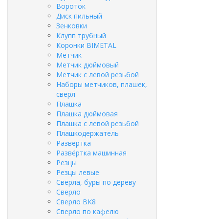
Вороток
Диск пильный
Зенковки
Клупп трубный
Коронки BIMETAL
Метчик
Метчик дюймовый
Метчик с левой резьбой
Наборы метчиков, плашек,
сверл
Плашка
Плашка дюймовая
Плашка с левой резьбой
Плашкодержатель
Развертка
Развёртка машинная
Резцы
Резцы левые
Сверла, буры по дереву
Сверло
Сверло ВК8
Сверло по кафелю