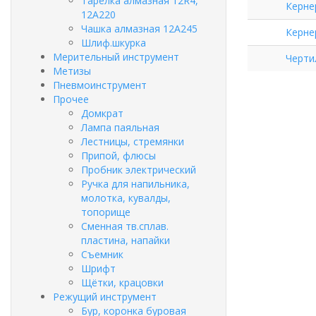
Тарелка алмазная 12R4,
Керне
12А220
Чашка алмазная 12А245
Керне
Шлиф.шкурка
Мерительный инструмент
Черти
Метизы
Пневмоинструмент
Прочее
Домкрат
Лампа паяльная
Лестницы, стремянки
Припой, флюсы
Пробник электрический
Ручка для напильника,
молотка, кувалды,
топорище
Сменная тв.сплав.
пластина, напайки
Съемник
Шрифт
Щётки, крацовки
Режущий инструмент
Бур, коронка буровая