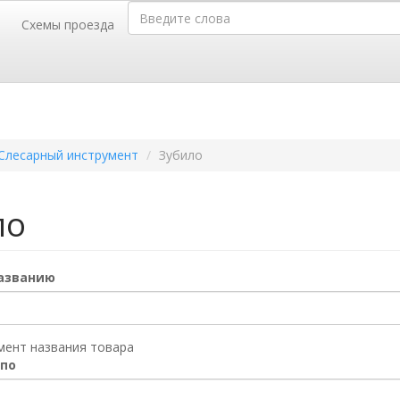
Введите слова
Схемы проезда
г. Барнаул,
г.
телей, 52
пр-т Калинина, 116-Б
35-35,
50-36-46
тел.(3852)
Слесарный инструмент
Зубило
ло
названию
мент названия товара
 по