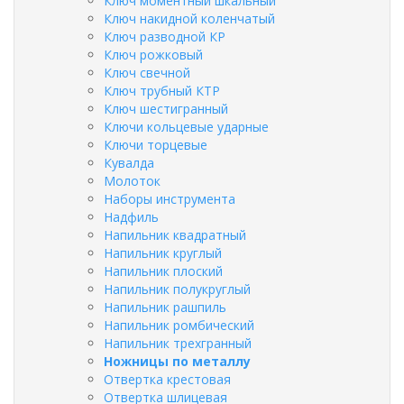
Ключ моментный шкальный
Ключ накидной коленчатый
Ключ разводной КР
Ключ рожковый
Ключ свечной
Ключ трубный КТР
Ключ шестигранный
Ключи кольцевые ударные
Ключи торцевые
Кувалда
Молоток
Наборы инструмента
Надфиль
Напильник квадратный
Напильник круглый
Напильник плоский
Напильник полукруглый
Напильник рашпиль
Напильник ромбический
Напильник трехгранный
Ножницы по металлу
Отвертка крестовая
Отвертка шлицевая