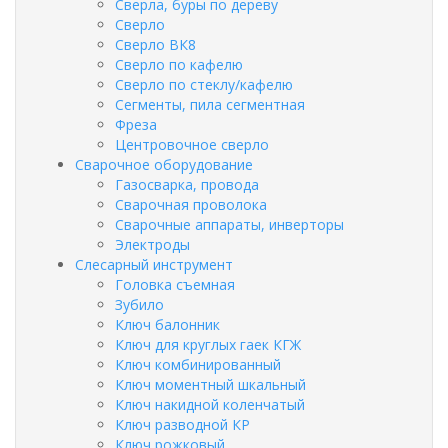
Сверла, буры по дереву
Сверло
Сверло ВК8
Сверло по кафелю
Сверло по стеклу/кафелю
Сегменты, пила сегментная
Фреза
Центровочное сверло
Сварочное оборудование
Газосварка, провода
Сварочная проволока
Сварочные аппараты, инверторы
Электроды
Слесарный инструмент
Головка съемная
Зубило
Ключ балонник
Ключ для круглых гаек КГЖ
Ключ комбинированный
Ключ моментный шкальный
Ключ накидной коленчатый
Ключ разводной КР
Ключ рожковый