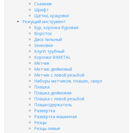
Съемник
Шрифт
Щётки, крацовки
Режущий инструмент
Бур, коронка буровая
Вороток
Диск пильный
Зенковки
Клупп трубный
Коронки BIMETAL
Метчик
Метчик дюймовый
Метчик с левой резьбой
Наборы метчиков, плашек, сверл
Плашка
Плашка дюймовая
Плашка с левой резьбой
Плашкодержатель
Развертка
Развёртка машинная
Резцы
Резцы левые