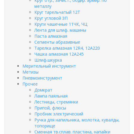
Круг отр., зачист., обдир. армир. по
металлу
Круг тарельчатый 12Т
Круг угловой ЗП
Круги чашечные 11ЧК, ЧЦ
Лента для шлиф. машины
Паста алмазная
Сегменты абразивные
Тарелка алмазная 12R4, 12А220
Чашка алмазная 12А245
Шлиф.шкурка
Мерительный инструмент
Метизы
Пневмоинструмент
Прочее
Домкрат
Лампа паяльная
Лестницы, стремянки
Припой, флюсы
Пробник электрический
Ручка для напильника, молотка, кувалды,
топорище
Сменная тв.сплав. пластина, напайки