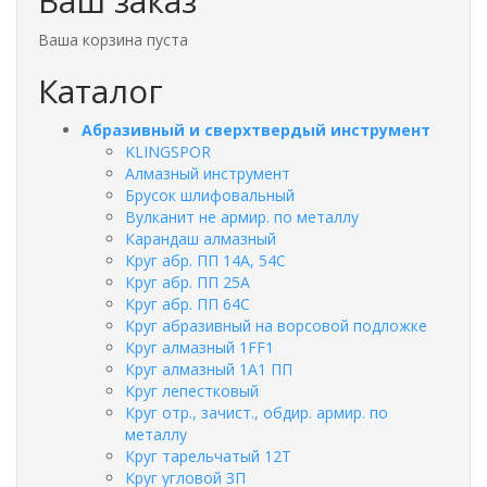
Ваш заказ
Ваша корзина пуста
Каталог
Абразивный и сверхтвердый инструмент
KLINGSPOR
Алмазный инструмент
Брусок шлифовальный
Вулканит не армир. по металлу
Карандаш алмазный
Круг абр. ПП 14А, 54С
Круг абр. ПП 25А
Круг абр. ПП 64С
Круг абразивный на ворсовой подложке
Круг алмазный 1FF1
Круг алмазный 1А1 ПП
Круг лепестковый
Круг отр., зачист., обдир. армир. по
металлу
Круг тарельчатый 12Т
Круг угловой ЗП